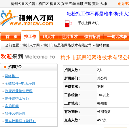
梅州各县区招聘：
梅江区
梅县区
兴宁
五华
丰顺
平远
蕉岭
大埔
创办于
轻松找工作不再是难事·梅州人
手机上网求职
首 页
找工作
聘人才
照片看才
快捷招聘
一句话求职
当前位置：
梅州人才网
»
梅州市新思维网络技术有限公司
» 招聘职位
梅州市新思维网络技术有限公司
招聘职位
招聘人数：
2人
网络推广
所属部门：
总公司
金蝶软件--电话营销
户籍要求：
不限
政府行业销售经理
工作经验：
1年以上
硬件维护工程师
工作地点：
梅州市
实施顾问
有效期长：
长期有效
软件营销经理
点击人数：
457次
男会计助理（急聘）