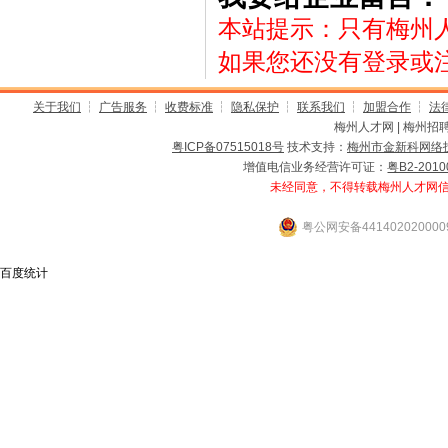
本站提示：只有梅州
如果您还没有登录或
关于我们
┆
广告服务
┆
收费标准
┆
隐私保护
┆
联系我们
┆
加盟合作
┆
法
梅州人才网 | 梅州招聘
粤ICP备07515018号
技术支持：
梅州市金新科网络
增值电信业务经营许可证：
粤B2-2010
未经同意，不得转载梅州人才网
粤公网安备441402020000
百度统计